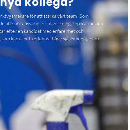
nya kollega?
erktygsmakare för att stärka vårt team! Som
att vara ansvarig för tillverkning, reparation och
etar efter en kandidat med erfarenhet och
om kan arbeta effektivt både självständigt och i