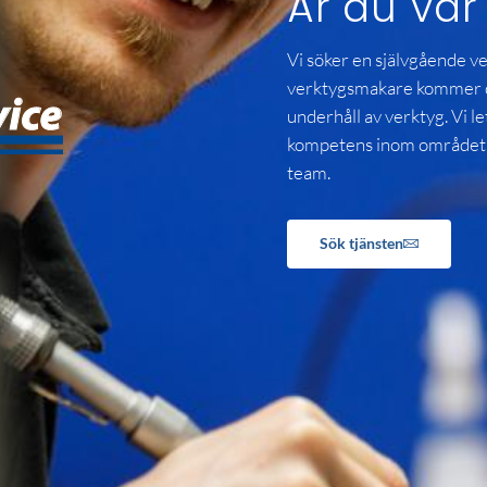
Är du vår
Vi söker en självgående v
verktygsmakare kommer du 
underhåll av verktyg. Vi l
kompetens inom området, s
team.
Sök tjänsten