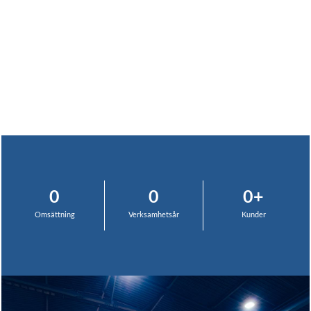
KONTAKT
Läs mer
0
0
0
+
Omsättning
Verksamhetsår
Kunder