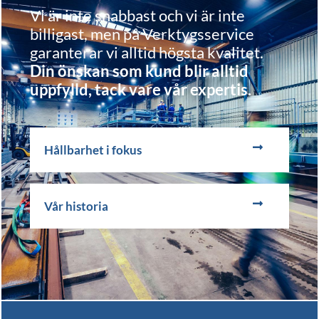
Vi är inte snabbast och vi är inte
billigast, men på Verktygsservice
garanterar vi alltid högsta kvalitet.
Din önskan som kund blir alltid
uppfylld, tack vare vår expertis.
Hållbarhet i fokus
Vår historia