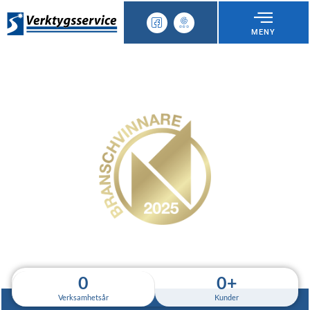
MENY
0
0
+
Verksamhetsår
Kunder